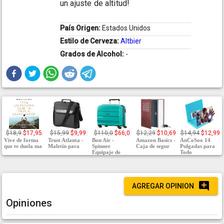
un ajuste de altitud!
País Origen:
Estados Unidos
Estilo de Cerveza:
Altbier
Grados de Alcohol:
-
$18,9
$17,95
$15,99
$9,99
$110,0
$66,0
$12,29
$10,69
$14,94
$12,99
Vive de forma
Trust Atlanta -
Bon Air -
Amazon Basics -
AnCoSoo 14
que te duela ma
Maletín para
Spinner
Caja de segur
Pulgadas para
Equipaje de
Todo
AGREGAR OPINION
Opiniones