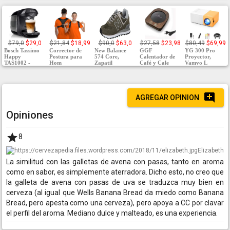
$79,0
$29,0
$21,84
$18,99
$90,0
$63,0
$27,58
$23,98
$80,49
$69,99
Bosch Tassimo
Corrector de
New Balance
GGF
YG 300 Pro
Happy
Postura para
574 Core,
Calentador de
Proyector,
TAS1002 -
Hom
Zapatil
Café y Cale
Vamvo L
AGREGAR OPINION
Opiniones
8
Elizabeth
La similitud con las galletas de avena con pasas, tanto en aroma
como en sabor, es simplemente aterradora. Dicho esto, no creo que
la galleta de avena con pasas de uva se traduzca muy bien en
cerveza (al igual que Wells Banana Bread da miedo como Banana
Bread, pero apesta como una cerveza), pero apoya a CC por clavar
el perfil del aroma. Mediano dulce y malteado, es una experiencia.