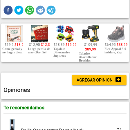
$19,9
$18,9
$12,95
$12,3
$18,39
$15,99
$109,99
$64,95
$38,99
Come genial y
Largo pétalo de
Yojoloin
Flex Appeal 3.0-
$89,99
no hagas dieta
mar (Best Sel
Dinosaurios
insiders, Zap
Taladro
Juguetes
Atornillador
Brushles
AGREGAR OPINION
Opiniones
Te recomendamos
7.1