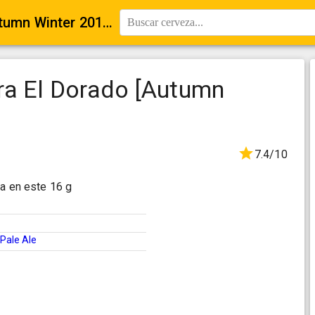
Cloudwater DDH Pale Citra El Dorado [Autumn Winter 2017]
Buscar cerveza...
ra El Dorado [Autumn
7.4/10
ra en este 16 g
Pale Ale