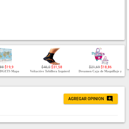
,88
$19,9
$46,0
$31,58
$21,69
$18,86
DGETS Mapa
Voltactive Tobillera Izquierd
Dreamon Caja de Maquillaje y
AGREGAR OPINION