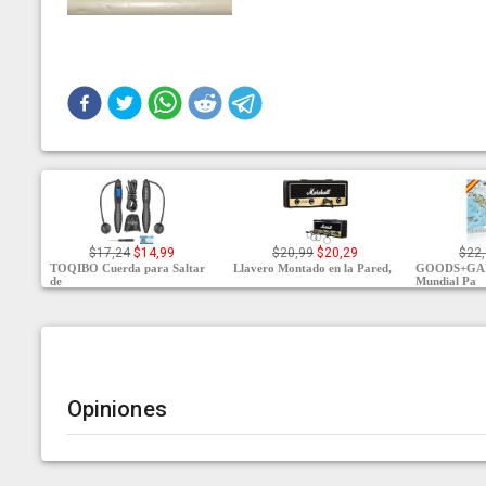
$17,24
$14,99
$20,99
$20,29
$22
TOQIBO Cuerda para Saltar
Llavero Montado en la Pared,
GOODS+GA
de
Mundial Pa
Opiniones