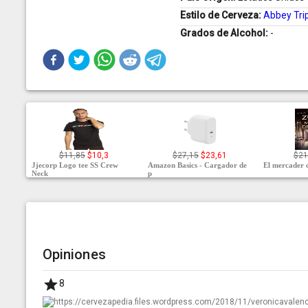
Estilo de Cerveza:
Abbey Tri
Grados de Alcohol:
-
$11,85
$10,3
$27,15
$23,61
$21
Jjecorp Logo tee SS Crew
Amazon Basics - Cargador de
El mercader d
Neck
p
Opiniones
8