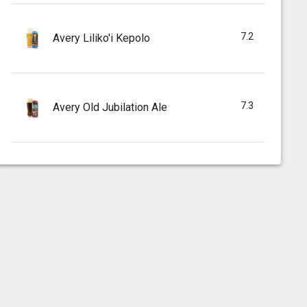
7.2
Avery Liliko'i Kepolo
7.3
Avery Old Jubilation Ale