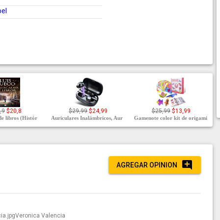
pel
,9
$20,8
$29,99
$24,99
$25,99
$13,99
e libros (Histór
Auriculares Inalámbricos, Aur
Gamenote color kit de origami
AGREGAR OPINION
Veronica Valencia