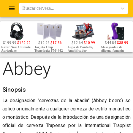
Buscar cerveza...
$
199.99
$
129.99
$
19.96
$
17.36
$
12.64
$
10.99
$
44.84
$
38.99
Razer Nari Ultimate
Tarjeta Chip
Lupa de Pantalla,
Masajeador de
Auriculare
Tecnologia FM4442
Amplificador
silicona femenin
Abbey
Sinopsis
La designación "cervezas de la abadía" (Abbey beers) se
aplicó originalmente a cualquier cerveza de estilo monástico
o monástico. Después de la introducción de una designación
oficial de cerveza Trapense por la International Trappist