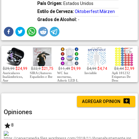
País Origen:
Estados Unidos
Estilo de Cerveza:
Oktoberfest Märzen
Grados de Alcohol:
-
$29,99
$24,99
$22,9
$21,75
$11,49
$9,99
$4,99
$4,74
$3,44
$2,99
Auriculares
SIRA (Autores
WC luz
Invisible
Apli 101232
Inalámbricos,
Españoles e Ibe
nocturna,
Etiquetas De
Aur
Adoric LED L
Desc
AGREGAR OPINION
Opiniones
8