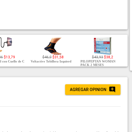
86
$13,79
$46,0
$31,58
$43,93
$38,2
l con Cuello de C
Voltactive Tobillera Izquierd
PILOPEPTAN WOMAN
PACK 2 MESES
AGREGAR OPINION