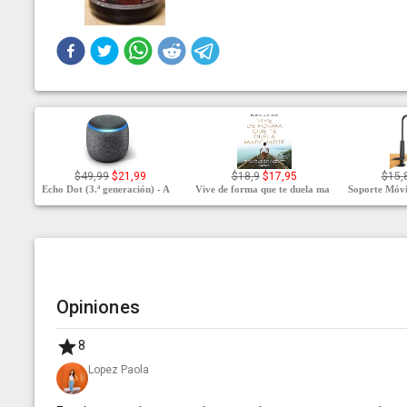
$49,99
$21,99
$18,9
$17,95
$15,
Echo Dot (3.ª generación) - A
Vive de forma que te duela ma
Soporte Móvi
Opiniones
8
Lopez Paola