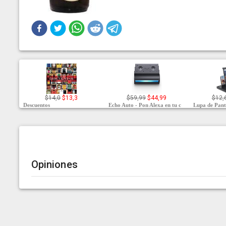
$14,0
$13,3
$59,99
$44,99
$12,
Descuentos
Echo Auto - Pon Alexa en tu c
Lupa de Pant
Opiniones