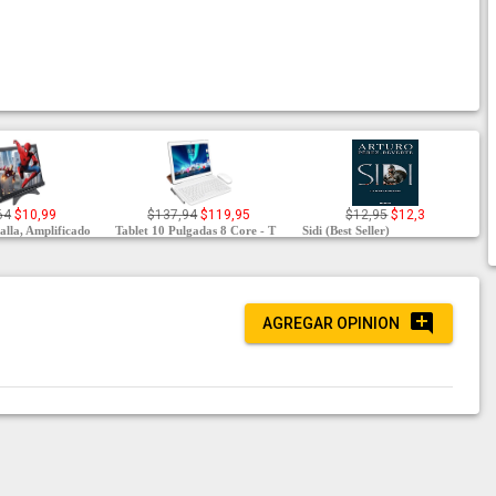
64
$10,99
$137,94
$119,95
$12,95
$12,3
alla, Amplificado
Tablet 10 Pulgadas 8 Core - T
Sidi (Best Seller)
AGREGAR OPINION