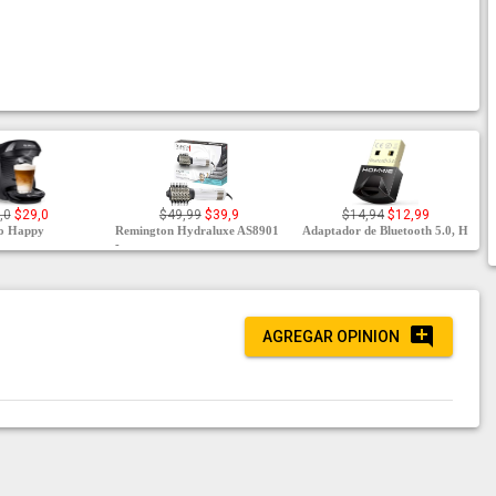
,0
$29,0
$49,99
$39,9
$14,94
$12,99
mo Happy
Remington Hydraluxe AS8901
Adaptador de Bluetooth 5.0, H
-
AGREGAR OPINION