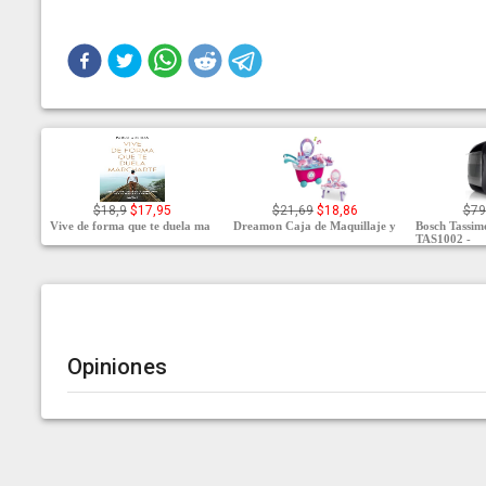
$18,9
$17,95
$21,69
$18,86
$79
Vive de forma que te duela ma
Dreamon Caja de Maquillaje y
Bosch Tassi
TAS1002 -
Opiniones