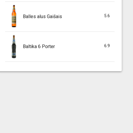
5.6
Balles alus Gaišais
6.9
Baltika 6 Porter