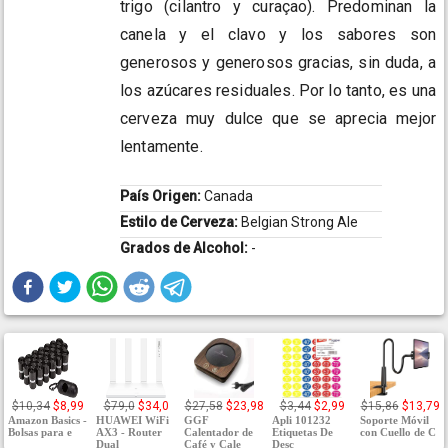
trigo (cilantro y curaçao). Predominan la
canela y el clavo y los sabores son
generosos y generosos gracias, sin duda, a
los azúcares residuales. Por lo tanto, es una
cerveza muy dulce que se aprecia mejor
lentamente.
País Origen:
Canada
Estilo de Cerveza:
Belgian Strong Ale
Grados de Alcohol:
-
$10,34
$8,99
$79,0
$34,0
$27,58
$23,98
$3,44
$2,99
$15,86
$13,79
Amazon Basics -
HUAWEI WiFi
GGF
Apli 101232
Soporte Móvil
Bolsas para e
AX3 - Router
Calentador de
Etiquetas De
con Cuello de C
Dual
Café y Cale
Desc