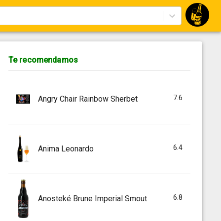
Te recomendamos
7.6
Angry Chair Rainbow Sherbet
6.4
Anima Leonardo
6.8
Anosteké Brune Imperial Smout