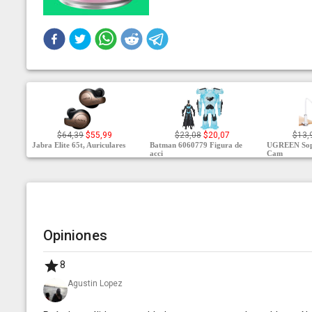
$64,39
$55,99
$23,08
$20,07
$13,
Jabra Elite 65t, Auriculares
Batman 6060779 Figura de
UGREEN Sopo
acci
Cam
Opiniones
8
Agustin Lopez