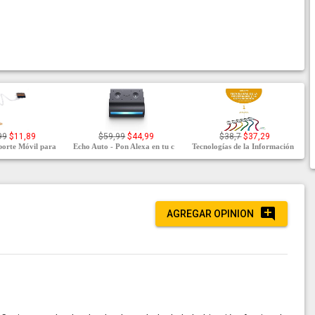
99
$11,89
$59,99
$44,99
$38,7
$37,29
rte Móvil para
Echo Auto - Pon Alexa en tu c
Tecnologías de la Información
AGREGAR OPINION