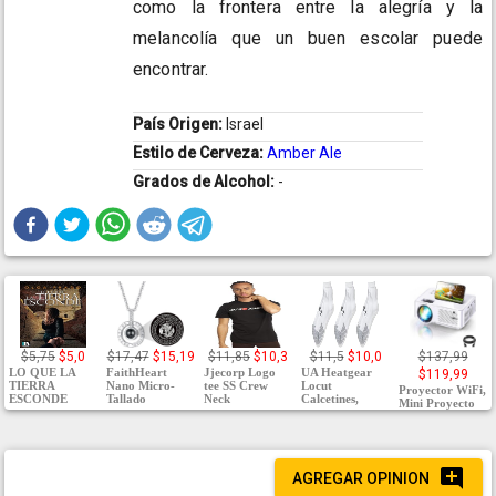
como la frontera entre la alegría y la
melancolía que un buen escolar puede
encontrar.
País Origen:
Israel
Estilo de Cerveza:
Amber Ale
Grados de Alcohol:
-
$5,75
$5,0
$17,47
$15,19
$11,85
$10,3
$11,5
$10,0
$137,99
LO QUE LA
FaithHeart
Jjecorp Logo
UA Heatgear
$119,99
TIERRA
Nano Micro-
tee SS Crew
Locut
Proyector WiFi,
ESCONDE
Tallado
Neck
Calcetines,
Mini Proyecto
AGREGAR OPINION