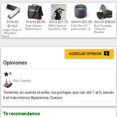
$136,85
$15,99
$9,99
$22,9
$21,75
$49,99
$21,99
$57,09
$49,64
Trust Atlanta -
SIRA (Autores
Echo Dot (3.ª
Reef Fanning,
$119,0
Maletín para
Españoles e Ibe
generación) - A
Chanclas
Ledger Nano X
Hombre
- Monedero
Hard
AGREGAR OPINION
Opiniones
8
Clau Cepeda
Teniendo en cuenta el estilo, los puntajes que van del 1 al 5, siendo
5 el más intenso Apariencia: Cuerpo:
Te recomendamos