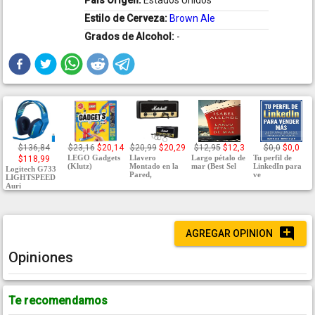
País Origen:
Estados Unidos
Estilo de Cerveza:
Brown Ale
Grados de Alcohol:
-
$136,84
$23,16
$20,14
$20,99
$20,29
$12,95
$12,3
$0,0
$0,0
LEGO Gadgets
Llavero
Largo pétalo de
Tu perfil de
$118,99
(Klutz)
Montado en la
mar (Best Sel
LinkedIn para
Logitech G733
Pared,
ve
LIGHTSPEED
Auri
AGREGAR OPINION
Opiniones
Te recomendamos