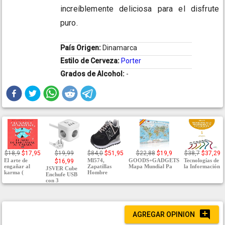
increíblemente deliciosa para el disfrute
puro.
País Origen:
Dinamarca
Estilo de Cerveza:
Porter
Grados de Alcohol:
-
$18,9
$17,95
$19,99
$84,0
$51,95
$22,88
$19,9
$38,7
$37,29
El arte de
Ml574,
GOODS+GADGETS
Tecnologías de
$16,99
engañar al
Zapatillas
Mapa Mundial Pa
la Información
JSVER Cube
karma (
Hombre
Enchufe USB
con 3
AGREGAR OPINION