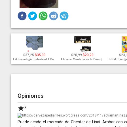
$37,25
$35,39
$20,99
$20,29
$23,
LA Tecnologia Industrial 1 Ba
Llavero Montado en la Pared,
LEGO Gadget
Opiniones
8
Puede desde el mercado de Chester de Lisai. Ámbar con c