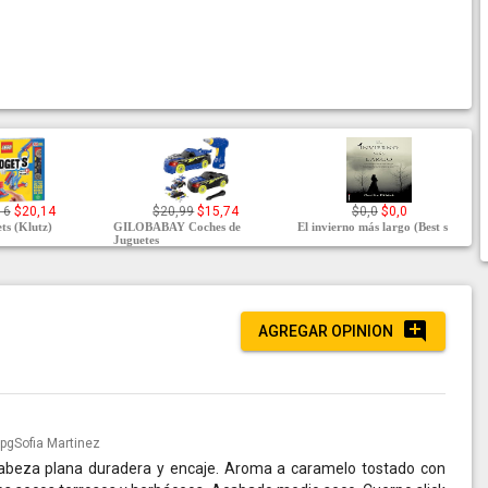
16
$20,14
$20,99
$15,74
$0,0
$0,0
s (Klutz)
GILOBABAY Coches de
El invierno más largo (Best s
Juguetes
AGREGAR OPINION
Sofia Martinez
abeza plana duradera y encaje. Aroma a caramelo tostado con