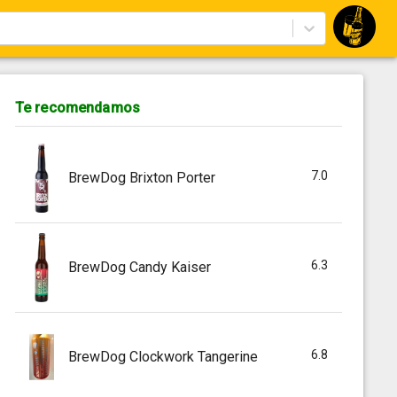
Te recomendamos
7.0
BrewDog Brixton Porter
6.3
BrewDog Candy Kaiser
6.8
BrewDog Clockwork Tangerine