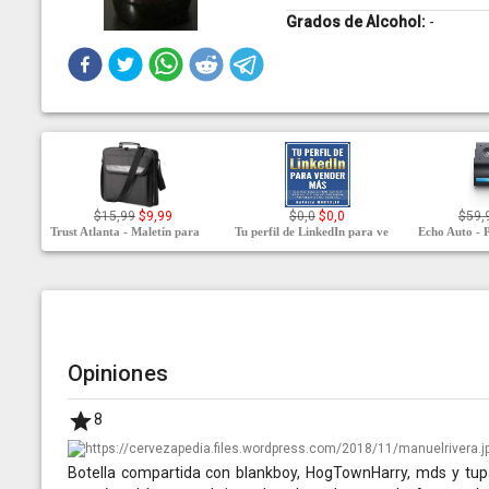
Grados de Alcohol:
-
$15,99
$9,99
$0,0
$0,0
$59,
Trust Atlanta - Maletín para
Tu perfil de LinkedIn para ve
Echo Auto - P
Opiniones
8
Botella compartida con blankboy, HogTownHarry, mds y tupa