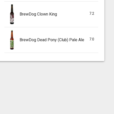
7.2
BrewDog Clown King
7.0
BrewDog Dead Pony (Club) Pale Ale