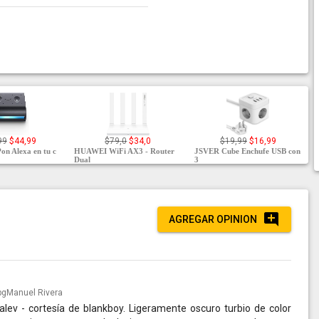
99
$44,99
$79,0
$34,0
$19,99
$16,99
on Alexa en tu c
HUAWEI WiFi AX3 - Router
JSVER Cube Enchufe USB con
Dual
3
AGREGAR OPINION
Manuel Rivera
lev - cortesía de blankboy. Ligeramente oscuro turbio de color