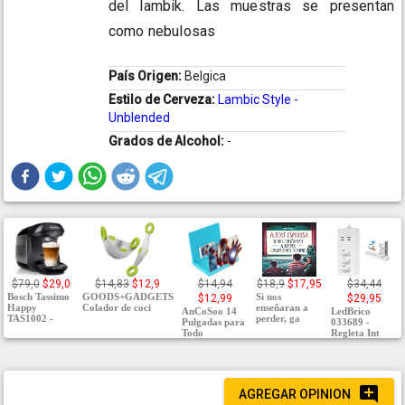
del lambik. Las muestras se presentan
como nebulosas
País Origen:
Belgica
Estilo de Cerveza:
Lambic Style -
Unblended
Grados de Alcohol:
-
$79,0
$29,0
$14,83
$12,9
$14,94
$18,9
$17,95
$34,44
Bosch Tassimo
GOODS+GADGETS
Si nos
$12,99
$29,95
Happy
Colador de coci
enseñaran a
AnCoSoo 14
LedBrico
TAS1002 -
perder, ga
Pulgadas para
033689 -
Todo
Regleta Int
AGREGAR OPINION