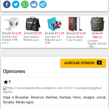
$19,99
$16,99
$15,99
$9,99
$14,94
$12,99
$12,29
$10,69
$186,99
JSVER Cube
Trust Atlanta -
AnCoSoo 14
Amazon Basics -
$88,23
Enchufe USB
Maletín para
Pulgadas para
Caja de segur
Lowepro
con 3
Todo
Flipside 350 AW
- Moc
AGREGAR OPINION
Opiniones
8
Raul
Aguilar
Viaje a Bruselas. Reserva. Hierbas, hierbas, heno, vinagre, corral,
florales. Medio agrio.