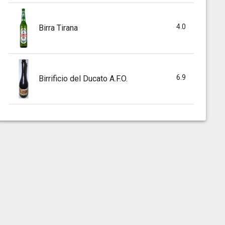
4.0
Birra Tirana
6.9
Birrificio del Ducato A.F.O.