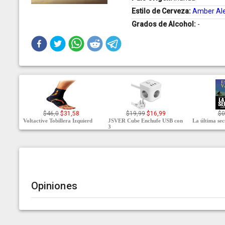
Estilo de Cerveza:
Amber Al
Grados de Alcohol:
-
$46,0
$31,58
$19,99
$16,99
$0
Voltactive Tobillera Izquierd
JSVER Cube Enchufe USB con
La última se
3
Opiniones