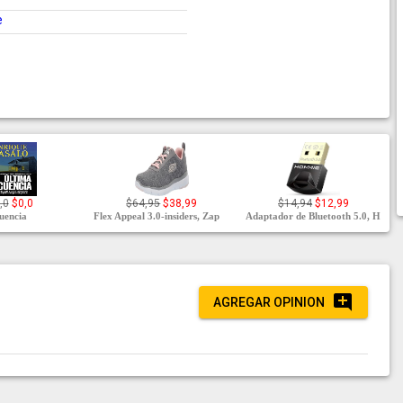
e
,0
$0,0
$64,95
$38,99
$14,94
$12,99
cuencia
Flex Appeal 3.0-insiders, Zap
Adaptador de Bluetooth 5.0, H
AGREGAR OPINION