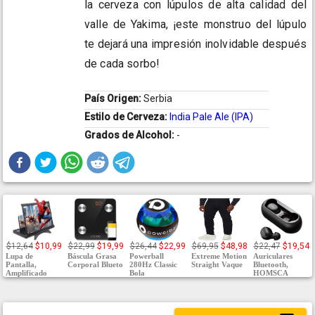
la cerveza con lúpulos de alta calidad del
valle de Yakima, ¡este monstruo del lúpulo
te dejará una impresión inolvidable después
de cada sorbo!
País Origen:
Serbia
Estilo de Cerveza:
India Pale Ale (IPA)
Grados de Alcohol:
-
$12,64
$10,99
$22,99
$19,99
$26,44
$22,99
$69,95
$48,98
$22,47
$19,54
Lupa de
Báscula Grasa
Powerball
Extreme Motion
Auriculares
Pantalla,
Corporal Blueto
280Hz Classic
Straight Vaque
Bluetooth,
Amplificado
Bola
HOMSCA