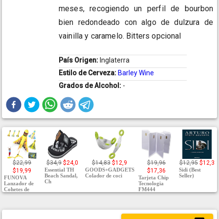
meses, recogiendo un perfil de bourbon
bien redondeado con algo de dulzura de
vainilla y caramelo. Bitters opcional
País Origen:
Inglaterra
Estilo de Cerveza:
Barley Wine
Grados de Alcohol:
-
$22,99
$34,9
$24,0
$14,83
$12,9
$19,96
$12,95
$12,3
Essential TH
GOODS+GADGETS
Sidi (Best
$19,99
$17,36
Beach Sandal,
Colador de coci
Seller)
FUNOVA
Tarjeta Chip
Ch
Lanzador de
Tecnologia
Cohetes de
FM444