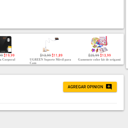
99
$19,99
$13,99
$11,89
$25,99
$13,99
a Corporal
UGREEN Soporte Móvil para
Gamenote color kit de origami
Cam
AGREGAR OPINION