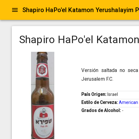
Shapiro HaPo'el Katamon Yerushalayim P
Shapiro HaPo'el Katamon
Versión saltada no seca
Jerusalem F.C.
País Origen:
Israel
Estilo de Cerveza:
American 
Grados de Alcohol:
-