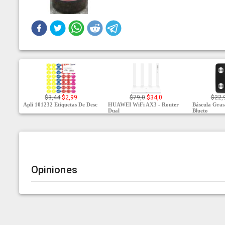
$3,44
$2,99
$79,0
$34,0
$22,
Apli 101232 Etiquetas De Desc
HUAWEI WiFi AX3 - Router
Báscula Gras
Dual
Blueto
Opiniones