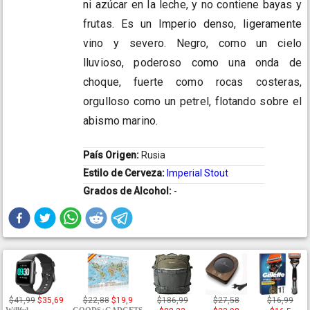
ni azúcar en la leche, y no contiene bayas y
frutas. Es un Imperio denso, ligeramente
vino y severo. Negro, como un cielo
lluvioso, poderoso como una onda de
choque, fuerte como rocas costeras,
orgulloso como un petrel, flotando sobre el
abismo marino.
País Origen:
Rusia
Estilo de Cerveza:
Imperial Stout
Grados de Alcohol:
-
$41,99
$35,69
$22,88
$19,9
$186,99
$27,58
$16,99
Willful
GOODS+GADGETS