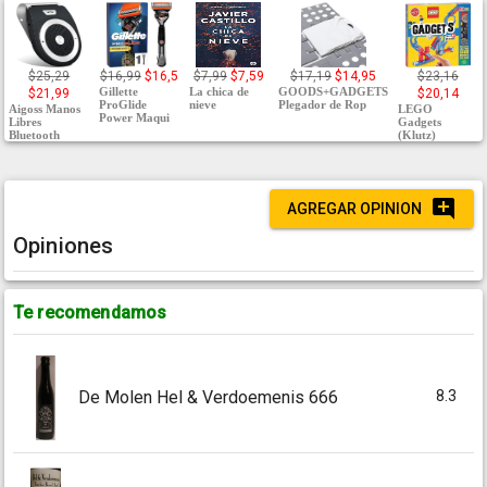
$25,29
$16,99
$16,5
$7,99
$7,59
$17,19
$14,95
$23,16
Gillette
La chica de
GOODS+GADGETS
$21,99
$20,14
ProGlide
nieve
Plegador de Rop
Aigoss Manos
LEGO
Power Maqui
Libres
Gadgets
Bluetooth
(Klutz)
AGREGAR OPINION
Opiniones
Te recomendamos
8.3
De Molen Hel & Verdoemenis 666