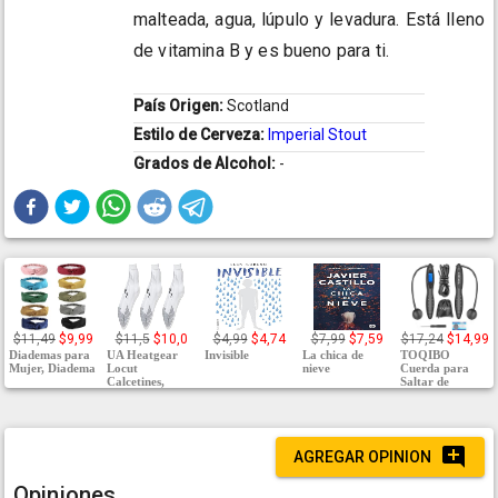
malteada, agua, lúpulo y levadura. Está lleno
de vitamina B y es bueno para ti.
País Origen:
Scotland
Estilo de Cerveza:
Imperial Stout
Grados de Alcohol:
-
$11,49
$9,99
$11,5
$10,0
$4,99
$4,74
$7,99
$7,59
$17,24
$14,99
Diademas para
UA Heatgear
Invisible
La chica de
TOQIBO
Mujer, Diadema
Locut
nieve
Cuerda para
Calcetines,
Saltar de
AGREGAR OPINION
Opiniones