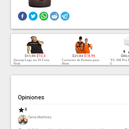
$11,85
$10,3
$21,84
$18,99
$80,
Jjecorp Logo tee SS Crew
Corrector de Postura para
YG 300 Pro 
Neck
Hom
L
Opiniones
8
Tania Martinez