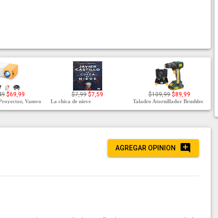
49
$69,99
$7,99
$7,59
$109,99
$89,99
Proyector, Vamvo
La chica de nieve
Taladro Atornillador Brushles
AGREGAR OPINION