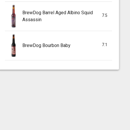
BrewDog Barrel Aged Albino Squid
7.5
Assassin
7.1
BrewDog Bourbon Baby