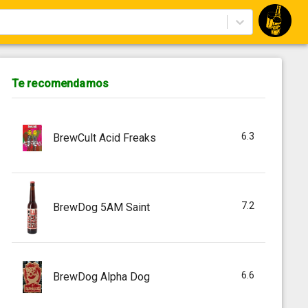
Te recomendamos
6.3
BrewCult Acid Freaks
7.2
BrewDog 5AM Saint
6.6
BrewDog Alpha Dog