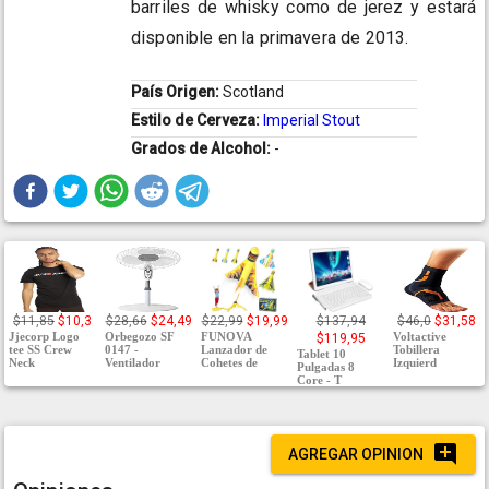
barriles de whisky como de jerez y estará
disponible en la primavera de 2013.
País Origen:
Scotland
Estilo de Cerveza:
Imperial Stout
Grados de Alcohol:
-
$11,85
$10,3
$28,66
$24,49
$22,99
$19,99
$137,94
$46,0
$31,58
Jjecorp Logo
Orbegozo SF
FUNOVA
Voltactive
$119,95
tee SS Crew
0147 -
Lanzador de
Tobillera
Tablet 10
Neck
Ventilador
Cohetes de
Izquierd
Pulgadas 8
Core - T
AGREGAR OPINION