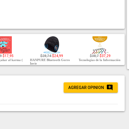
9
$17,95
$28,74
$24,99
$38,7
$37,29
gañar al karma (
HANPURE Bluetooth Gorro
Tecnologías de la Información
Invie
AGREGAR OPINION