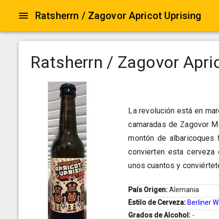
Ratsherrn / Zagovor Apricot Uprising
Ratsherrn / Zagovor Apri
La revolución está en marc
camaradas de Zagovor Mos
montón de albaricoques 
convierten esta cerveza
unos cuantos y conviérte
País Origen:
Alemania
Estilo de Cerveza:
Berliner 
Grados de Alcohol:
-