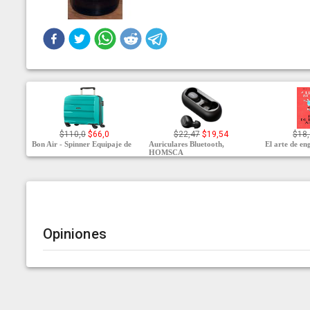
$110,0
$66,0
$22,47
$19,54
$18,
Bon Air - Spinner Equipaje de
Auriculares Bluetooth,
El arte de en
HOMSCA
Opiniones