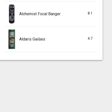
8.1
Alchemist Focal Banger
4.7
Aldaris Gaišais