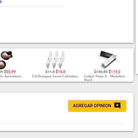
e
39
$55,99
$11,5
$10,0
$136,85
$119,0
5t, Auriculares
UA Heatgear Locut Calcetines,
Ledger Nano X - Monedero
Hard
AGREGAR OPINION