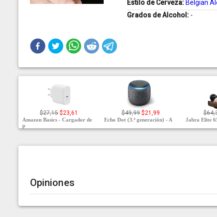
Estilo de Cerveza:
Belgian Al
Grados de Alcohol:
-
$27,15
$23,61
$49,99
$21,99
$64,
Amazon Basics - Cargador de
Echo Dot (3.ª generación) - A
Jabra Elite 6
p
Opiniones