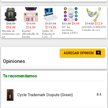
$68,99
$19,99
$137,94
$11,49
$9,99
$14,83
$12,9
WC luz
GOODS+GADGETS
$59,99
$16,99
$119,95
nocturna,
Colador de coci
Mochila de
Knodel
Tablet 10
Adoric LED L
senderismo con
Alfombrilla de
Pulgadas 8
est
Escrito
Core - T
AGREGAR OPINION
Opiniones
Te recomendamos
8.4
Cycle Trademark Dispute (Green)