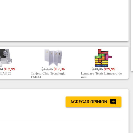
94
$12,99
$19,96
$17,36
$39,95
$29,95
EA® 20
Tarjeta Chip Tecnologia
Lámpara Tetris Lámpara de
FM444
mes
AGREGAR OPINION