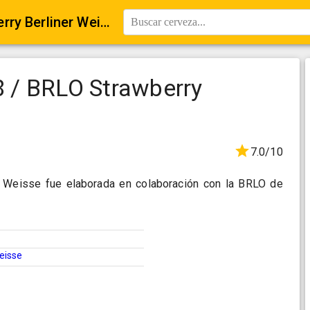
Browar Stu Mostów ART8 / BRLO Strawberry Berliner Weisse
Buscar cerveza...
 / BRLO Strawberry
7.0/10
r Weisse fue elaborada en colaboración con la BRLO de
Weisse