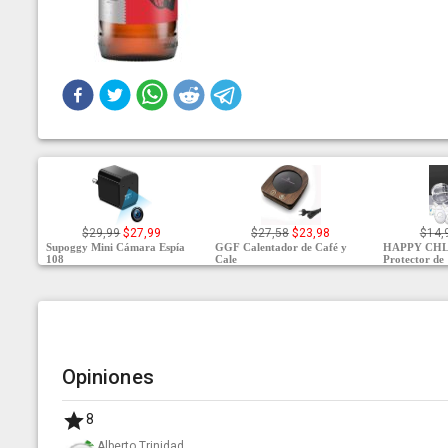
$29,99
$27,99
$27,58
$23,98
$14,
Supoggy Mini Cámara Espía
GGF Calentador de Café y
HAPPY CHL
108
Cale
Protector de
Opiniones
8
Alberto Trinidad