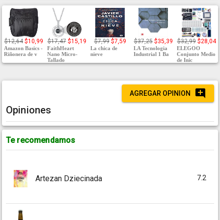
$12,64
$10,99
$17,47
$15,19
$7,99
$7,59
$37,25
$35,39
$32,99
$28,04
Amazon Basics -
FaithHeart
La chica de
LA Tecnologia
ELEGOO
Riñonera de v
Nano Micro-
nieve
Industrial 1 Ba
Conjunto Medio
Tallado
de Inic
AGREGAR OPINION
Opiniones
Te recomendamos
7.2
Artezan Dziecinada