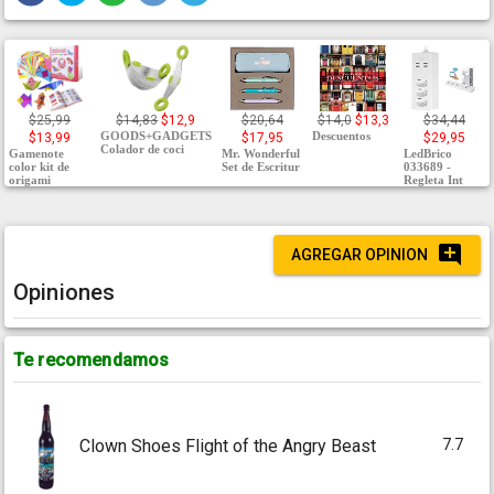
$25,99
$14,83
$12,9
$20,64
$14,0
$13,3
$34,44
GOODS+GADGETS
Descuentos
$13,99
$17,95
$29,95
Colador de coci
Gamenote
Mr. Wonderful
LedBrico
color kit de
Set de Escritur
033689 -
origami
Regleta Int
AGREGAR OPINION
Opiniones
Te recomendamos
7.7
Clown Shoes Flight of the Angry Beast