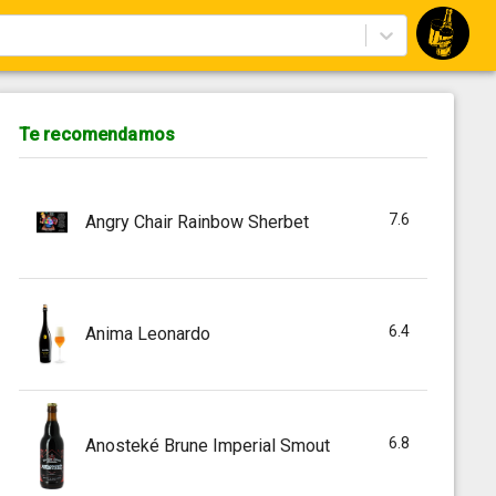
Te recomendamos
7.6
Angry Chair Rainbow Sherbet
6.4
Anima Leonardo
6.8
Anosteké Brune Imperial Smout