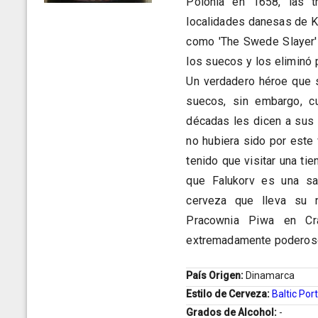
Polonia en 1658, las 
localidades danesas de K
como 'The Swede Slayer' 
los suecos y los eliminó
Un verdadero héroe que s
suecos, sin embargo, c
décadas les dicen a sus 
no hubiera sido por este
tenido que visitar una ti
que Falukorv es una sal
cerveza que lleva su 
Pracownia Piwa en Cr
extremadamente poderoso
País Origen:
Dinamarca
Estilo de Cerveza:
Baltic Por
Grados de Alcohol:
-