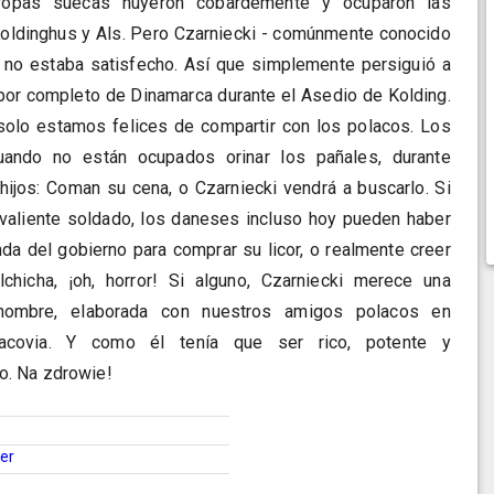
tropas suecas huyeron cobardemente y ocuparon las
oldinghus y Als. Pero Czarniecki - comúnmente conocido
no estaba satisfecho. Así que simplemente persiguió a
 por completo de Dinamarca durante el Asedio de Kolding.
olo estamos felices de compartir con los polacos. Los
uando no están ocupados orinar los pañales, durante
hijos: Coman su cena, o Czarniecki vendrá a buscarlo. Si
 valiente soldado, los daneses incluso hoy pueden haber
enda del gobierno para comprar su licor, o realmente creer
chicha, ¡oh, horror! Si alguno, Czarniecki merece una
nombre, elaborada con nuestros amigos polacos en
acovia. Y como él tenía que ser rico, potente y
. Na zdrowie!
ter