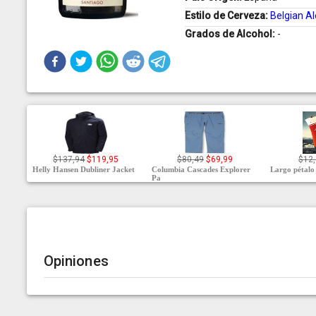
Estilo de Cerveza:
Belgian Al
Grados de Alcohol:
-
$137,94
$119,95
$80,49
$69,99
$12
Helly Hansen Dubliner Jacket
Columbia Cascades Explorer
Largo pétalo 
Pa
Opiniones