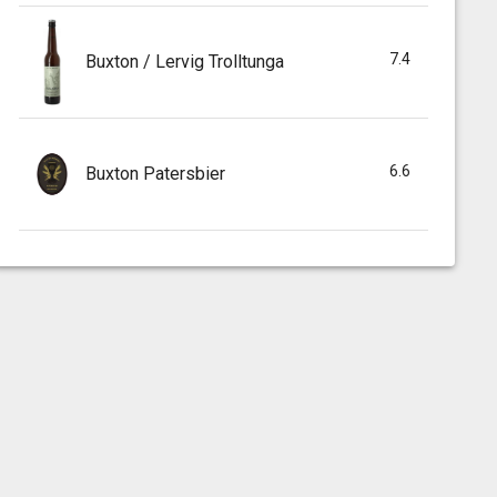
7.4
Buxton / Lervig Trolltunga
6.6
Buxton Patersbier