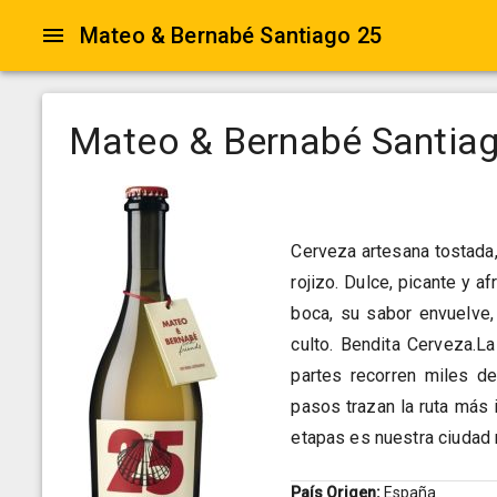
Mateo & Bernabé Santiago 25
Mateo & Bernabé Santia
Cerveza artesana tostada
rojizo. Dulce, picante y 
boca, su sabor envuelve,
culto. Bendita Cerveza.L
partes recorren miles de
pasos trazan la ruta más
etapas es nuestra ciudad 
País Origen:
España