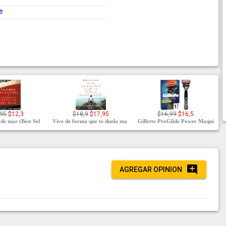
e
,95
$12,3
$18,9
$17,95
$16,99
$16,5
de mar (Best Sel
Vive de forma que te duela ma
Gillette ProGlide Power Maqui
AGREGAR OPINION