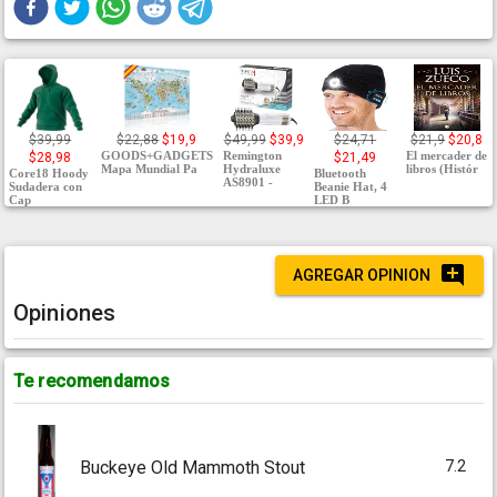
$39,99
$22,88
$19,9
$49,99
$39,9
$24,71
$21,9
$20,8
GOODS+GADGETS
Remington
El mercader de
$28,98
$21,49
Mapa Mundial Pa
Hydraluxe
libros (Histór
Core18 Hoody
Bluetooth
AS8901 -
Sudadera con
Beanie Hat, 4
Cap
LED B
AGREGAR OPINION
Opiniones
Te recomendamos
7.2
Buckeye Old Mammoth Stout