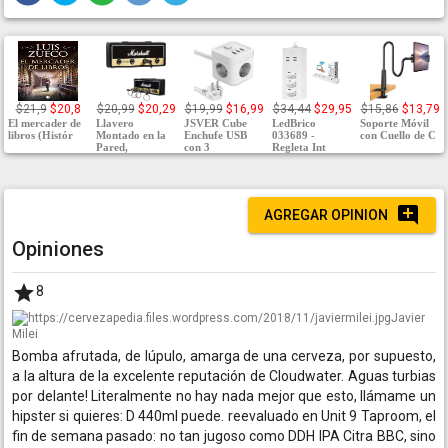
$21,9
$20,8
$20,99
$20,29
$19,99
$16,99
$34,44
$29,95
$15,86
$13,79
El mercader de
Llavero
JSVER Cube
LedBrico
Soporte Móvil
libros (Histór
Montado en la
Enchufe USB
033689 -
con Cuello de C
Pared,
con 3
Regleta Int
AGREGAR OPINION
Opiniones
8
Javier
Milei
Bomba afrutada, de lúpulo, amarga de una cerveza, por supuesto,
a la altura de la excelente reputación de Cloudwater. Aguas turbias
por delante! Literalmente no hay nada mejor que esto, llámame un
hipster si quieres: D 440ml puede. reevaluado en Unit 9 Taproom, el
fin de semana pasado: no tan jugoso como DDH IPA Citra BBC, sino