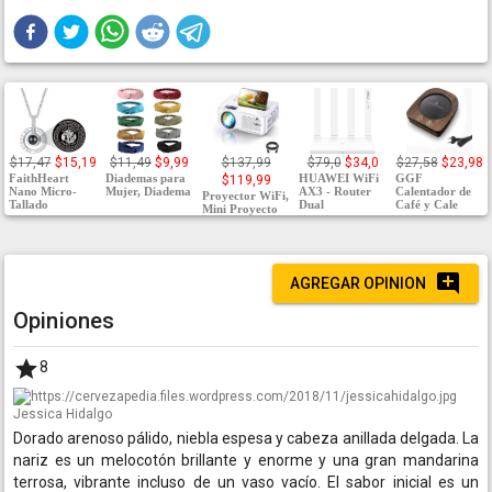
$17,47
$15,19
$11,49
$9,99
$137,99
$79,0
$34,0
$27,58
$23,98
FaithHeart
Diademas para
HUAWEI WiFi
GGF
$119,99
Nano Micro-
Mujer, Diadema
AX3 - Router
Calentador de
Proyector WiFi,
Tallado
Dual
Café y Cale
Mini Proyecto
AGREGAR OPINION
Opiniones
8
Jessica Hidalgo
Dorado arenoso pálido, niebla espesa y cabeza anillada delgada. La
nariz es un melocotón brillante y enorme y una gran mandarina
terrosa, vibrante incluso de un vaso vacío. El sabor inicial es un