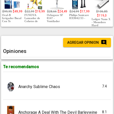
$99,95
$49,99
$22,99
$19,99
$28,66
$24,49
$24,99
$17,99
$136,85
Oral-B
FUNOVA
Orbegozo SF
Philips Sonicare
$119,0
Irrigador Bucal
Lanzador de
0147 -
HX9042/33 -
Ledger Nano X
Con Te
Cohetes de
Ventilador
- Monedero
Hard
AGREGAR OPINION
Opiniones
Te recomendamos
7.4
Anarchy Sublime Chaos
8.1
Anchorage A Deal With The Devil Barleywine