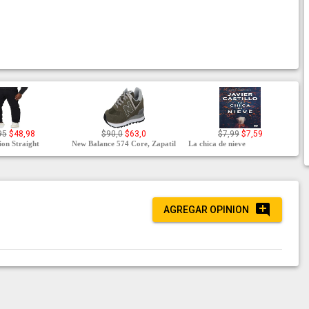
95
$48,98
$90,0
$63,0
$7,99
$7,59
on Straight
New Balance 574 Core, Zapatil
La chica de nieve
AGREGAR OPINION