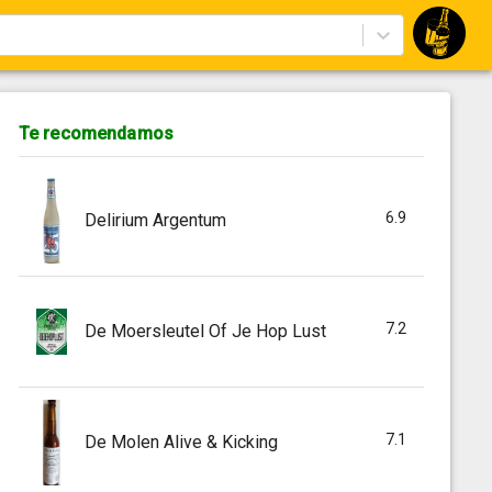
Te recomendamos
6.9
Delirium Argentum
7.2
De Moersleutel Of Je Hop Lust
7.1
De Molen Alive & Kicking