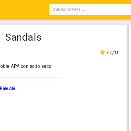
Buscar cerveza...
N' Sandals
7.2/10
oble APA con salto seco.
Pale Ale