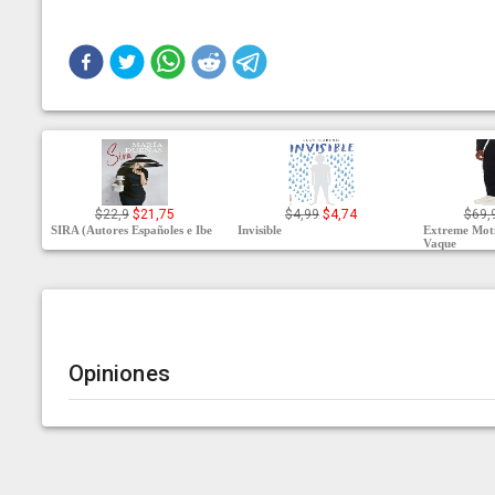
$22,9
$21,75
$4,99
$4,74
$69,
SIRA (Autores Españoles e Ibe
Invisible
Extreme Moti
Vaque
Opiniones