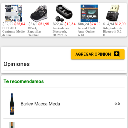
$32,99
$28,04
$84,0
$51,95
$22,47
$19,54
$86,24
$74,99
$14,94
$12,99
ELEGOO
Ml574,
Auriculares
Grand Theft
Adaptador de
Conjunto Medio
Zapatillas
Bluetooth,
Auto Online -
Bluetooth 5.0,
de Inic
Hombre
HOMSCA
GTA
H
AGREGAR OPINION
Opiniones
Te recomendamos
6.6
Barley Macca Meda