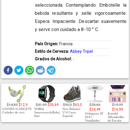
seleccionada. Contemplando. Embotelle la
bebida resultante y selle vigorosamente.
Espera. Impaciente. Descartar suavemente
y servir con cuidado a 8-10 ° C.
País Origen:
Francia
Estilo de Cerveza:
Abbey Tripel
Grados de Alcohol:
-
$14,83
$12,9
$41,99
$35,69
$90,0
$63,0
$28,66
$19,99
GOODS+GADGETS
Willful
New Balance
$24,49
$16,99
Colador de coci
Smartwatch,Reloj
574 Core,
Orbegozo SF
Knodel
Inte
Zapatil
0147 -
Alfombrilla
Ventilador
de Escrito