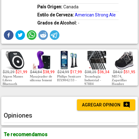
País Origen:
Canada
Estilo de Cerveza:
American Strong Ale
Grados de Alcohol:
-
$25,29
$21,99
$44,84
$38,99
$24,99
$17,99
$38,25
$36,34
$84,0
$51,95
Aigoss Manos
Masajeador de
Philips Sonicare
Tecnología
Ml574,
Libres
silicona femeni
HX9042/33 -
Industrial -
Zapatillas
Bluetooth
97884
Hombre
AGREGAR OPINION
Opiniones
Te recomendamos