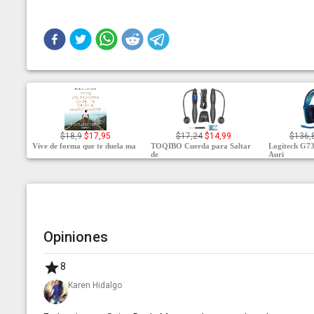
$18,9
$17,95
$17,24
$14,99
$136,
Vive de forma que te duela ma
TOQIBO Cuerda para Saltar
Logitech G
de
Auri
Opiniones
8
Karen Hidalgo