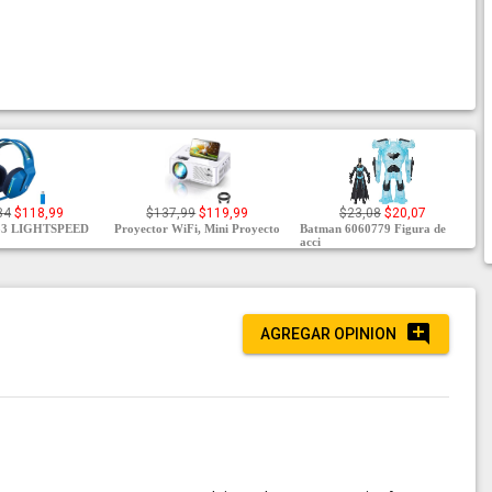
84
$118,99
$137,99
$119,99
$23,08
$20,07
733 LIGHTSPEED
Proyector WiFi, Mini Proyecto
Batman 6060779 Figura de
acci
AGREGAR OPINION