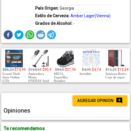
País Origen:
Georgia
Estilo de Cerveza:
Amber Lager(Vienna)
Grados de Alcohol:
-
$86,24
$74,99
$104,53
$90,9
$84,0
$51,95
$4,99
$4,74
$12,29
$10,69
Grand Theft
Aspiradora
Ml574,
Invisible
Amazon Basics -
Auto Online -
Mano,
Zapatillas
Caja de segur
GTA
ONEDAY 6en1
Hombre
AGREGAR OPINION
Opiniones
Te recomendamos