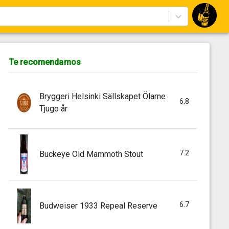
Te recomendamos
Bryggeri Helsinki Sällskapet Ölarne
6.8
Tjugo år
7.2
Buckeye Old Mammoth Stout
6.7
Budweiser 1933 Repeal Reserve