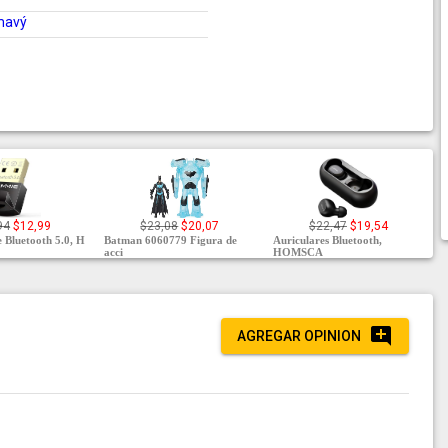
mavý
94
$12,99
$23,08
$20,07
$22,47
$19,54
 Bluetooth 5.0, H
Batman 6060779 Figura de
Auriculares Bluetooth,
acci
HOMSCA
AGREGAR OPINION