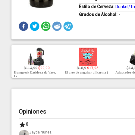
Estilo de Cerveza:
Dunkel/T
Grados de Alcohol:
-
$114,99
$99,99
$18,9
$17,95
$14,
Homgeeek Batidora de Vaso,
El arte de engañar al karma (
Adaptador de
Li
Opiniones
8
Zayda Nunez