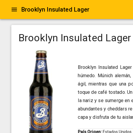
Brooklyn Insulated Lager
Brooklyn Insulated Lager
Brooklyn Insulated Lager
húmedo. Múnich alemán, c
ágil, mientras que una 
toque de café tostado. Un
la nariz y se sumerge en 
abundantes y cheddars res
capa y disfruta de tu aisl
País Origen:
Estados Unidos