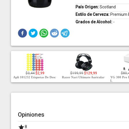
País Origen:
Scotland
Estilo de Cerveza:
Premium B
Grados de Alcohol:
-
$3,44
$2,99
$199,99
$129,99
$80,
Apli 101232 Etiquetas De Desc
Razer Nari Ultimate Auricular
YG 300 Pro 
L
Opiniones
8