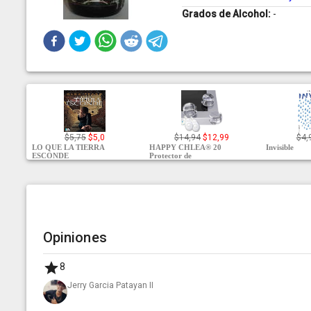
Grados de Alcohol:
-
$5,75
$5,0
$14,94
$12,99
$4,
LO QUE LA TIERRA
HAPPY CHLEA® 20
Invisible
ESCONDE
Protector de
Opiniones
8
Jerry Garcia Patayan II