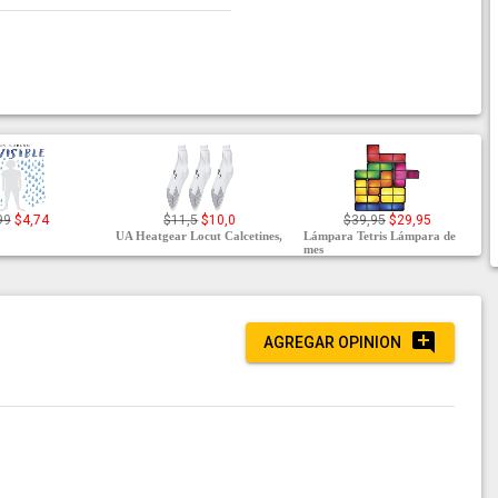
99
$4,74
$11,5
$10,0
$39,95
$29,95
UA Heatgear Locut Calcetines,
Lámpara Tetris Lámpara de
mes
AGREGAR OPINION